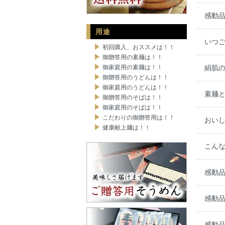
感動
用途
いつ
初回購入、おススメは！！
御贈答用の素麺は！！
御家庭用の素麺は！！
絹肌
御贈答用のうどんは！！
御家庭用のうどんは！！
素麺
御贈答用のそばは！！
御家庭用のそばは！！
こだわりの御贈答用は！！
おい
健康献上麺は！！
こん
感動
感動品
感動品