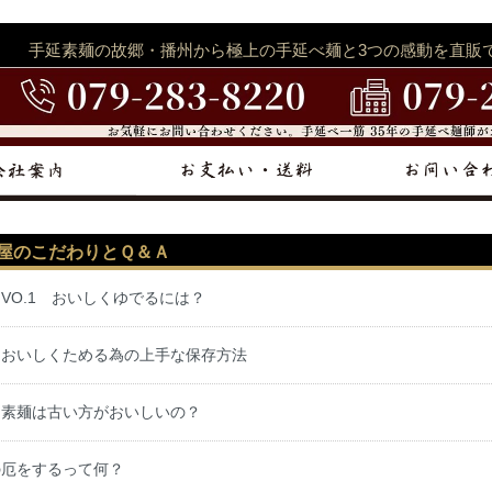
手延素麺の故郷・播州から極上の手延べ麺と3つの感動を直販
屋のこだわりとＱ＆Ａ
 VO.1 おいしくゆでるには？
 おいしくためる為の上手な保存方法
 素麺は古い方がおいしいの？
の厄をするって何？