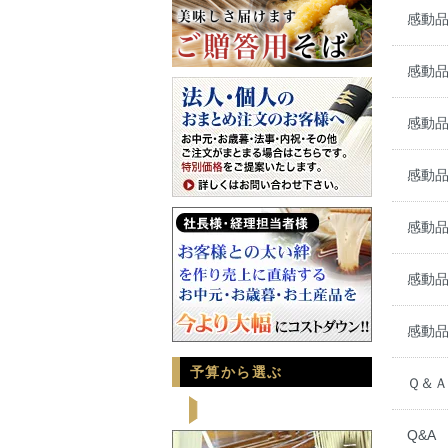
感動品
感動品
感動品
感動品
感動品
感動品
感動品
予算から選ぶ
Ｑ＆
Q&A