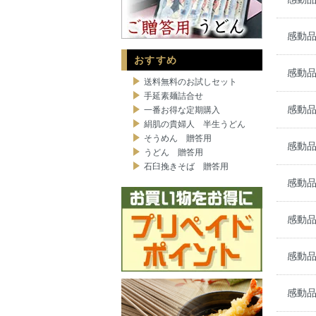
感動品
おすすめ
感動品
送料無料のお試しセット
手延素麺詰合せ
感動品
一番お得な定期購入
絹肌の貴婦人 半生うどん
そうめん 贈答用
感動品
うどん 贈答用
石臼挽きそば 贈答用
感動品
感動品
感動品
感動品