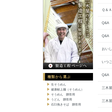
Ｑ＆Ａ
Q&A
Q&A
おい
いつ
Q&A
種類から選ぶ
生そうめん
三木屋
健康献上麺（そうめん）
そうめん 贈答用
うどん 贈答用
三木
石臼挽きそば 贈答用