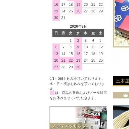
16
17
18
19
20
21
22
23
24
25
26
27
28
29
30
31
2026年9月
日
月
火
水
木
金
土
1
2
3
4
5
6
7
8
9
10
11
12
13
14
15
16
17
18
19
20
21
22
23
24
25
26
27
28
29
30
6/1～5日お休みを頂いております。
三木
水・日・祝はお休みを頂いておりま
す。
■
は、商品の発送およびメール対応
をお休みさせていただきます。