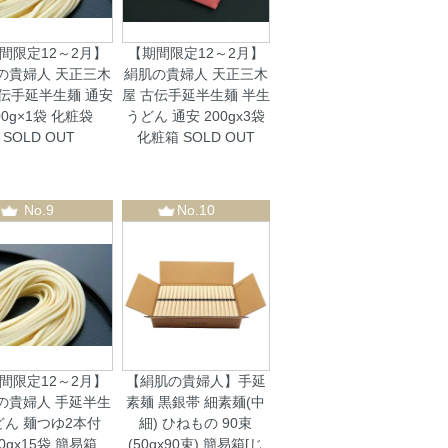
間限定12～2月】
【期間限定12～2月】
の貴婦人 天正三木
絹肌の貴婦人 天正三木
古伝手延半生麺 通安
屋 古伝手延半生麺 半生
00g×1袋 化粧袋
うどん 通安 200gx3袋
SOLD OUT
化粧箱
SOLD OUT
No.9
No.10
間限定12～2月】
【絹肌の貴婦人】手延
の貴婦人 手延半生
素麺 黒銀帯 細素麺(中
どん 麺つゆ2本付
細) ひねもの 90束
00gx15袋 簡易箱
(50gx90束) 簡易箱[じ