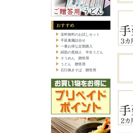
おすすめ
送料無料のお試しセット
手延素麺詰合せ
一番お得な定期購入
絹肌の貴婦人 半生うどん
そうめん 贈答用
うどん 贈答用
石臼挽きそば 贈答用