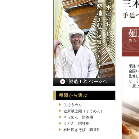
手延べ
全国1
監修し
じっく
一度ご
種類から選ぶ
生そうめん
健康献上麺（そうめん）
そうめん 贈答用
うどん 贈答用
石臼挽きそば 贈答用