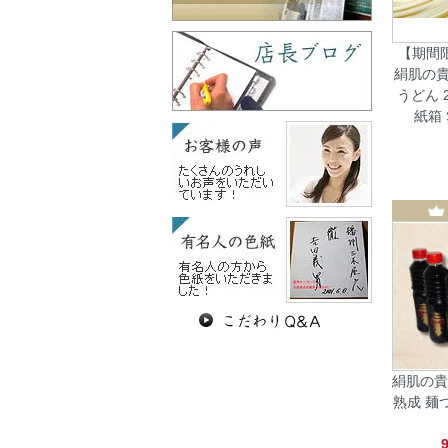
【期間限
絹肌の貴
うどん 2
紙箱
絹肌の貴
熟成 麺つ