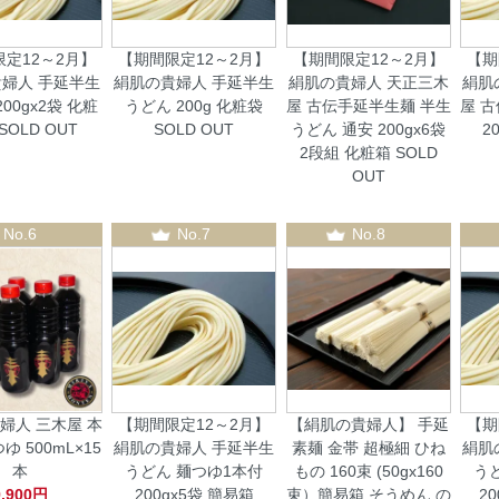
定12～2月】
【期間限定12～2月】
【期間限定12～2月】
【期
婦人 手延半生
絹肌の貴婦人 手延半生
絹肌の貴婦人 天正三木
絹肌
00gx2袋 化粧
うどん 200g 化粧袋
屋 古伝手延半生麺 半生
屋 
SOLD OUT
SOLD OUT
うどん 通安 200gx6袋
2
2段組 化粧箱
SOLD
OUT
No.6
No.7
No.8
婦人 三木屋 本
【期間限定12～2月】
【絹肌の貴婦人】 手延
【期
ゆ 500mL×15
絹肌の貴婦人 手延半生
素麺 金帯 超極細 ひね
絹肌
本
うどん 麺つゆ1本付
もの 160束 (50gx160
う
9,900円
200gx5袋 簡易箱
束）簡易箱 そうめん の
2