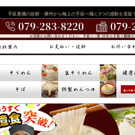
手延素麺の故郷・播州から極上の手延べ麺と3つの感動を直販