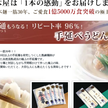
一筋35年！！
20社以上の手延麺を研究しつくした熟練麺師が
た自然流熟成法の極上の手延麺です。
り麺と対話しながら手間暇かけて作った極上の味、
賞味いただくと、大切な人にも教えたくなる美味しさです！