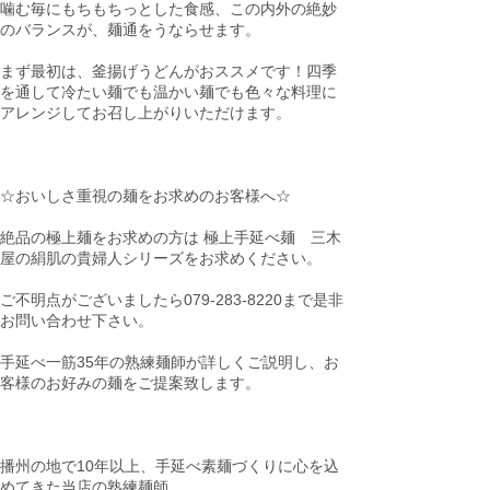
噛む毎にもちもちっとした食感、この内外の絶妙
のバランスが、麺通をうならせます。
まず最初は、釜揚げうどんがおススメです！四季
を通して冷たい麺でも温かい麺でも色々な料理に
アレンジしてお召し上がりいただけます。
☆おいしさ重視の麺をお求めのお客様へ☆
絶品の極上麺をお求めの方は 極上手延べ麺 三木
屋の絹肌の貴婦人シリーズをお求めください。
ご不明点がございましたら079-283-8220まで是非
お問い合わせ下さい。
手延べ一筋35年の熟練麺師が詳しくご説明し、お
客様のお好みの麺をご提案致します。
播州の地で10年以上、手延べ素麺づくりに心を込
めてきた当店の熟練麺師。