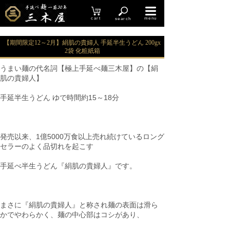
cart
menu
search
【期間限定12～2月】絹肌の貴婦人 手延半生うどん 200gx
2袋 化粧紙箱
うまい麺の代名詞【極上手延べ麺三木屋】の【絹
肌の貴婦人】
手延半生うどん ゆで時間約15～18分
発売以来、1億5000万食以上売れ続けているロング
セラーのよく品切れを起こす
手延べ半生うどん『絹肌の貴婦人』です。
まさに『絹肌の貴婦人』と称され麺の表面は滑ら
かでやわらかく、麺の中心部はコシがあり、