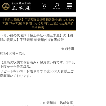
cart
menu
search
【絹肌の貴婦人】手延素麺 黒銀帯 細素麺(中細) ひねもの
36束 (50gx36束) 簡易箱[じっくり1年以上寝かせた最高級
手延素麺]
うまい麺の代名詞【極上手延べ麺三木屋】の【絹
肌の貴婦人】手延素麺 細素麺(中細) 黒銀帯
ゆで時間
約1分50秒～2分。
（最高の状態で保管済み）超お買い得です。1年以
上寝かせた最高級品。
リピート率97%！お陰さまで２億5000万食以上ご
愛顧頂いております。
この素麺は、熟成倉庫