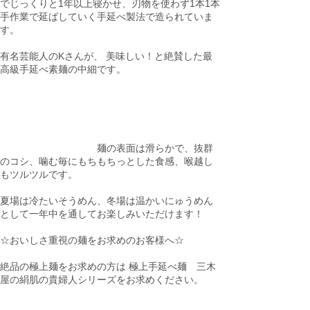
でじっくりと1年以上寝かせ、刃物を使わず1本1本
手作業で延ばしていく手延べ製法で造られていま
す。
有名芸能人のKさんが、 美味しい！と絶賛した最
高級手延べ素麺の中細です。
麺の表面は滑らかで、抜群
のコシ、噛む毎にもちもちっとした食感、喉越し
もツルツルです。
夏場は冷たいそうめん、冬場は温かいにゅうめん
として一年中を通してお楽しみいただけます！
☆おいしさ重視の麺をお求めのお客様へ☆
絶品の極上麺をお求めの方は 極上手延べ麺 三木
屋の絹肌の貴婦人シリーズをお求めください。