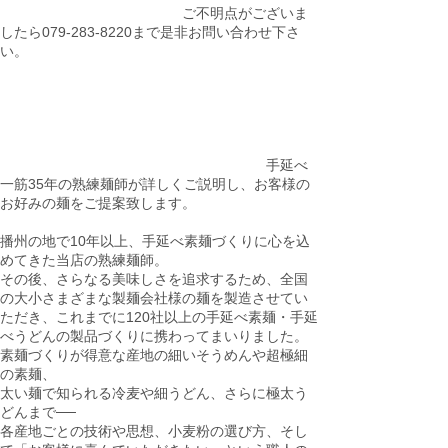
ご不明点がございま
したら079-283-8220まで是非お問い合わせ下さ
い。
手延べ
一筋35年の熟練麺師が詳しくご説明し、お客様の
お好みの麺をご提案致します。
播州の地で10年以上、手延べ素麺づくりに心を込
めてきた当店の熟練麺師。
その後、さらなる美味しさを追求するため、全国
の大小さまざまな製麺会社様の麺を製造させてい
ただき、これまでに120社以上の手延べ素麺・手延
べうどんの製品づくりに携わってまいりました。
素麺づくりが得意な産地の細いそうめんや超極細
の素麺、
太い麺で知られる冷麦や細うどん、さらに極太う
どんまで──
各産地ごとの技術や思想、小麦粉の選び方、そし