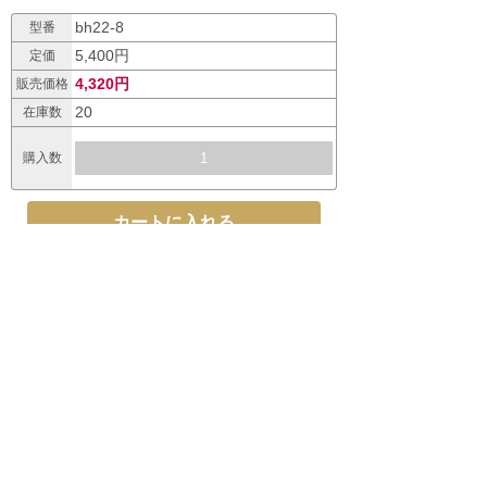
bh22-8
型番
5,400円
定価
4,320円
販売価格
20
在庫数
購入数
おすすめ商品
【絹肌の貴婦人】 手延素
【期間限定12～2月】絹
【期間限定12～2月】絹
麺 金
肌の貴
肌の貴
7,560円
SOLD OUT
SOLD OUT