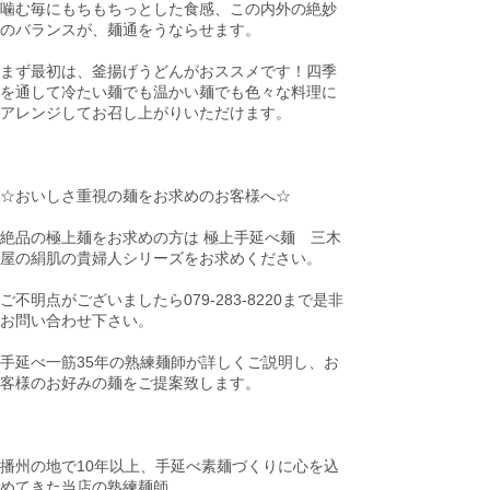
噛む毎にもちもちっとした食感、この内外の絶妙
のバランスが、麺通をうならせます。
まず最初は、釜揚げうどんがおススメです！四季
を通して冷たい麺でも温かい麺でも色々な料理に
アレンジしてお召し上がりいただけます。
☆おいしさ重視の麺をお求めのお客様へ☆
絶品の極上麺をお求めの方は 極上手延べ麺 三木
屋の絹肌の貴婦人シリーズをお求めください。
ご不明点がございましたら079-283-8220まで是非
お問い合わせ下さい。
手延べ一筋35年の熟練麺師が詳しくご説明し、お
客様のお好みの麺をご提案致します。
播州の地で10年以上、手延べ素麺づくりに心を込
めてきた当店の熟練麺師。