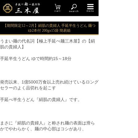
cart
menu
search
【期間限定12～2月】絹肌の貴婦人 手延半生うどん 麺つ
ゆ2本付 200gx15袋 簡易箱
うまい麺の代名詞【極上手延べ麺三木屋】の【絹
肌の貴婦人】
手延半生うどん ゆで時間約15～18分
発売以来、1億5000万食以上売れ続けているロング
セラーのよく品切れを起こす
手延べ半生うどん『絹肌の貴婦人』です。
まさに『絹肌の貴婦人』と称され麺の表面は滑ら
かでやわらかく、麺の中心部はコシがあり、