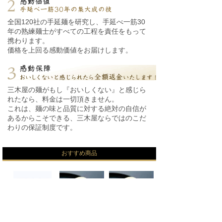
全国120社の手延麺を研究し、手延べ一筋30
年の熟練麺士がすべての工程を責任をもって
携わります。
価格を上回る感動価値をお届けします。
三木屋の麺がもし『おいしくない』と感じら
れたなら、料金は一切頂きません。
これは、麺の味と品質に対する絶対の自信が
あるからこそできる、三木屋ならではのこだ
わりの保証制度です。
おすすめ商品
【絹肌の貴婦人】 手延素
【期間限定12～2月】絹
【期間限定12～2月】絹
麺 金
肌の貴
肌の貴
7,560円