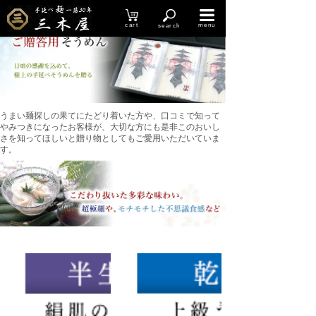
HOME
＞
贈答用 そうめん
cart
menu
search
うまい麺探しの果てにたどり着いた方や、口コミで知って
やみつきになったお客様が、大切な方にも是非このおいし
さを知ってほしいと贈り物としてもご愛用いただいていま
す。