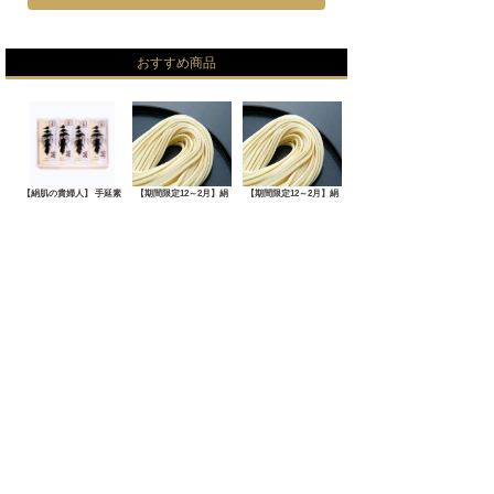
おすすめ商品
【絹肌の貴婦人】 手延素
【期間限定12～2月】絹
【期間限定12～2月】絹
麺 金
肌の貴
肌の貴
7,560円
SOLD OUT
SOLD OUT
売れ筋商品
No.1
No.2
No.3
【期間限定12～2月】絹
【期間限定12～2月】絹
【期間限定12～2月】絹
【期間限定12～2月】絹
肌の貴
肌の貴
肌の貴
SOLD OUT
SOLD OUT
SOLD OUT