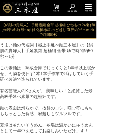
cart
menu
search
【絹肌の貴婦人】 手延素麺 金帯 超極細 ひねもの 24束 (50
gx4束x6袋) 麺つゆ付 化粧赤箱 のど越し 直径約0.6ｍｍ ゆ
で時間60秒
うまい麺の代名詞【極上手延べ麺三木屋】の【絹
肌の貴婦人】手延素麺 超極細 金帯 ゆで時間約50
秒～1分
この素麺は、熟成倉庫でじっくりと1年半以上寝か
せ、刃物を使わず1本1本手作業で延ばしていく手
延べ製法で造られています。
有名芸能人のKさんが、 美味しい！と絶賛した最
高級手延べ素麺の超極細です。
麺の表面は滑らかで、抜群のコシ、噛む毎にもち
もちっとした食感、喉越しもツルツルです。
夏場は冷たいそうめん、冬場は温かいにゅうめん
として一年中を通してお楽しみいただけます！