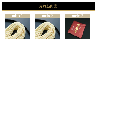
売れ筋商品
No.1
No.2
No.3
【期間限定12～2月】絹
【期間限定12～2月】絹
【期間限定12～2月】絹
【期間限定12～2月】絹
肌の貴
肌の貴
肌の貴
SOLD OUT
SOLD OUT
SOLD OUT
ホーム
カートを見る
特定商取引法に基づく表記
プライバシーポリシー
お問い合せ
マイアカウント