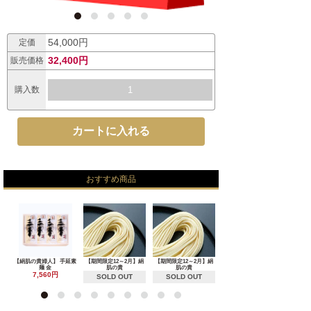
54,000円
定価
32,400円
販売価格
購入数
おすすめ商品
【絹肌の貴婦人】 手延素
【期間限定12～2月】絹
【期間限定12～2月】絹
麺 金
肌の貴
肌の貴
7,560円
SOLD OUT
SOLD OUT