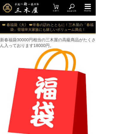
cart
menu
search
👑 春福袋《大》 👑🌸春の訪れとともに！三木屋の「春福
袋」登場🌸大家族にも嬉しいボリューム満点！
新春福袋30000円相当の三木屋の高級商品がたくさ
ん入っております18000円。