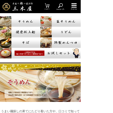
cart
menu
search
ボタン
ボタン
ボタン
うまい麺探しの果てにたどり着いた方や、口コミで知って