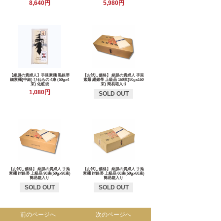
8,640円
5,980円
【絹肌の貴婦人】手延素麺 黒銀帯
【お試し価格】 絹肌の貴婦人 手延
細素麺(中細) ひねもの 4束 (50gx4
素麺 紺銀帯 上級品 160束(50gx160
束) 化粧袋
束) 簡易箱入り
1,080円
SOLD OUT
【お試し価格】 絹肌の貴婦人 手延
【お試し価格】 絹肌の貴婦人 手延
素麺 紺銀帯 上級品 90束(50gx90束)
素麺 紺銀帯 上級品 60束(50gx60束)
簡易箱入り
簡易箱入り
SOLD OUT
SOLD OUT
前のページへ
次のページへ