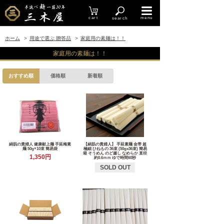
cart
menu
search
ホーム
>
用途で選ぶ 贈答品
>
家庭用の素麺は！！
家庭用の素麺は！！
おすすめ順
価格順
新着順
絹肌の貴婦人 健康献上麺 手延梅素
【絹肌の貴婦人】 手延素麺 金帯 超
麺 50g×10束 簡易袋
極細 ひねもの 36束 (50gx36束) 簡易
箱 そうめん のど越し なめらか 直径
1,350円
約0.6ｍｍ ゆで時間60秒
SOLD OUT