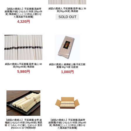
絹肌の貴婦人 手延素麺 黒帯 極上 36
【絹肌の貴婦人】手延素麺 黒銀帯
束(50gx36束) 簡易箱
細素麺(中細) ひねもの 36束 (50gx36
束) 簡易箱[じっくり1年以上寝かせ
SOLD OUT
た最高級手延素麺]
4,320円
絹肌の貴婦人手延素麺 黒帯 極上 60
絹肌の貴婦人 健康献上麺 手延五穀
束(50gx60束) 簡易箱
素麺 50g×4束 化粧袋
5,980円
1,080円
【絹肌の貴婦人】 手延素麺 金帯 超
【絹肌の貴婦人】手延素麺 黒銀帯
極細 ひねもの 60束 (50gx60束) 簡易
細素麺(中細) ひねもの 60束 (50gx60
箱 そうめん のど越し なめらか 直径
束) 簡易箱[じっくり1年以上寝かせ
約0.6ｍｍ ゆで時間60秒
た最高級手延素麺]